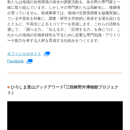
私たちは地域の自然環境の保全や調査活動を、各分野の専門家と一
緒に取り組んでいます。しかしその専門家たちは高齢化し、後継者
が育っていません。助成事業では、地域の生態系調査を協働実施し
ている中高生を対象に、調査・研究を学術的に発表する場を設ける
とともに、中高生によるエコツアーを造成します。これらの活動を
通して、「調べる力」「伝える力」「応用する力」を身につけ、こ
れからの地域の生物多様性を守るために必要な専門知識・アウトリ
ーチ能力を有する人材を育成する仕組みをつくります。
オフィシャルサイト
外部リンク
Facebook
外部リンク
ひろしま里山グッドアワード｢三段峡野外博物館プロジェク
ト｣