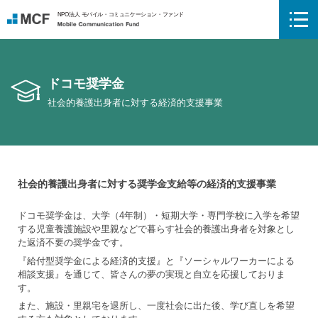
NPO法人 モバイル・コミュニケーション・ファンド
Mobile Communication Fund
ドコモ奨学金
社会的養護出身者に対する経済的支援事業
社会的養護出身者に対する奨学金支給等の経済的支援事業
ドコモ奨学金は、大学（4年制）・短期大学・専門学校に入学を希望
する児童養護施設や里親などで暮らす社会的養護出身者を対象とし
た返済不要の奨学金です。
『給付型奨学金による経済的支援』と『ソーシャルワーカーによる
相談支援』を通じて、皆さんの夢の実現と自立を応援しておりま
す。
また、施設・里親宅を退所し、一度社会に出た後、学び直しを希望