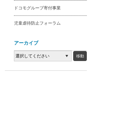
ドコモグループ寄付事業
児童虐待防止フォーラム
アーカイブ
年
度
別
ア
ー
カ
イ
ブ