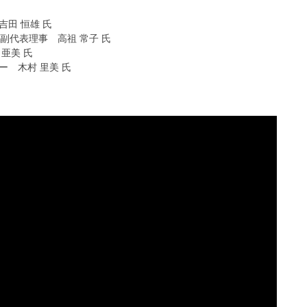
田 恒雄 氏
副代表理事 高祖 常子 氏
亜美 氏
ー 木村 里美 氏