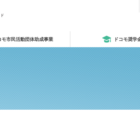
ンド
on Fund
コモ市民活動団体助成事業
ドコモ奨学