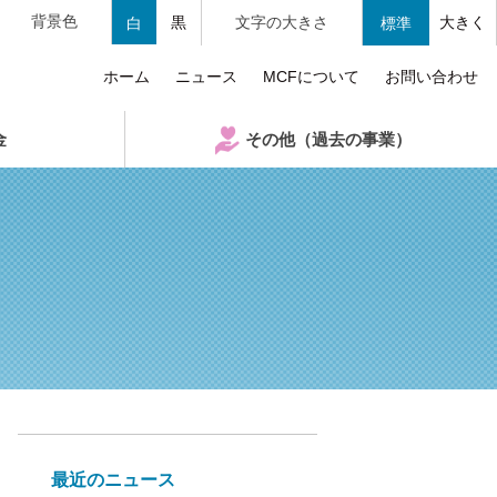
背景色
黒
文字の大きさ
大きく
白
標準
ホーム
ニュース
MCFについて
お問い合わせ
金
その他（過去の事業）
最近のニュース