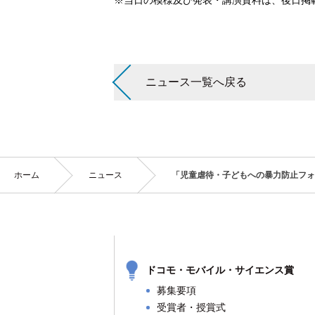
※当日の模様及び発表・講演資料は、後日掲
ニュース一覧へ戻る
現
ホーム
か
ニュース
の
「児童虐待・子どもへの暴力防止フォ
在
位
置
ら
中
は
の
ドコモ・モバイル・サイエンス賞
募集要項
受賞者・授賞式