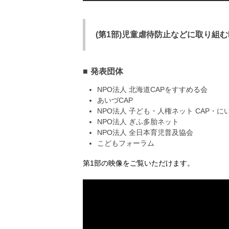
(第1部)児童虐待防止などに取り組む
発表団体
NPO法人 北海道CAPをすすめる会
あいづCAP
NPO法人 子ども・人権ネット CAP・に
NPO法人 ぎふ多胎ネット
NPO法人 全日本育児普及協会
こどもフォーラム
第1部の映像をご覧いただけます。