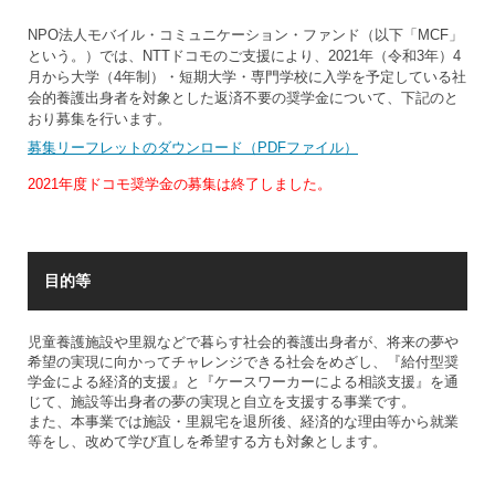
NPO法人モバイル・コミュニケーション・ファンド（以下「MCF」
という。）では、NTTドコモのご支援により、2021年（令和3年）4
月から大学（4年制）・短期大学・専門学校に入学を予定している社
会的養護出身者を対象とした返済不要の奨学金について、下記のと
おり募集を行います。
募集リーフレットのダウンロード（PDFファイル）
2021年度ドコモ奨学金の募集は終了しました。
目的等
児童養護施設や里親などで暮らす社会的養護出身者が、将来の夢や
希望の実現に向かってチャレンジできる社会をめざし、『給付型奨
学金による経済的支援』と『ケースワーカーによる相談支援』を通
じて、施設等出身者の夢の実現と自立を支援する事業です。
また、本事業では施設・里親宅を退所後、経済的な理由等から就業
等をし、改めて学び直しを希望する方も対象とします。