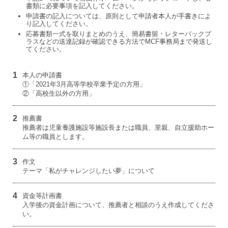
書類に必要事項を記入してください。
申請書の記入については、原則として申請者本人が手書きによ
り記入してください。
応募書類一式を取りまとめのうえ、簡易書留・レターパックプ
ラスなどの送達記録が確認できる方法でMCF事務局まで発送し
てください。
1
本人の申請書
①「2021年3月高等学校卒業予定の方用」
②「高校生以外の方用」
2
推薦書
推薦者は児童養護施設等施設長または職員、里親、自立援助ホー
ム等の職員とします。
3
作文
テーマ「私がチャレンジしたい夢」について
4
資金等計画書
入学後の資金計画について、推薦者と相談のうえ作成してくださ
い。