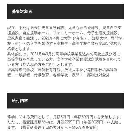
募集対象者
現在、または過去に児童養護施設、児童心理治療施設、児童自立支
援施設、自立援助ホーム、ファミリーホーム、母子生活支援施設、
里親家庭で生活し、2021年4月に大学（4年制）、短期大学、専門学
校（※）への入学を希望する高校生・高等学校卒業程度認定試験合
格者とします。
具体的には、2021月年3月に高等学校卒業見込みの高校生及び既に
高等学校を卒業している方、高等学校卒業程度認定試験を合格して
いる方（見込みの方を含む）とします。
※高等専門学校、通信教育課程、放送大学及び専門学校の高等課
程、一般課程、付帯教育、各種学校、夜間・二部制は対象外
給付内容
修学に関する費用として、月額5万円（年額60万円）を支給します。
ただし、措置延長期間中は、月額2万5千円（年額30万円）を支給し
ます。（措置延長終了日の翌月から月額5万円を支給）